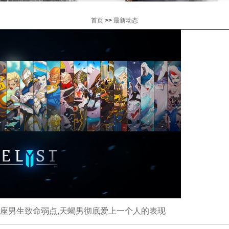
首页
>>
最新动态
蝎座男生致命弱点,天蝎男彻底爱上一个人的表现