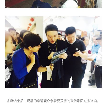
讲座结束后，现场的幸运观众拿着要买房的宣传彩图过来咨询。