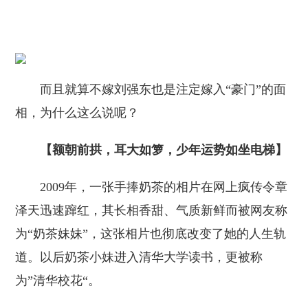
而且就算不嫁刘强东也是注定嫁入“豪门”的面
相，为什么这么说呢？
【额朝
前拱
，耳
大如
箩，
少年运势如坐电梯
】
2009年，一张手捧奶茶的相片在网上疯传令章
泽天迅速蹿红，其长相香甜、气质新鲜而被网友称
为“奶茶妹妹”，这张相片也彻底改变了她的人生轨
道。以后奶茶小妹进入清华大学读书，更被称
为”清华校花“。