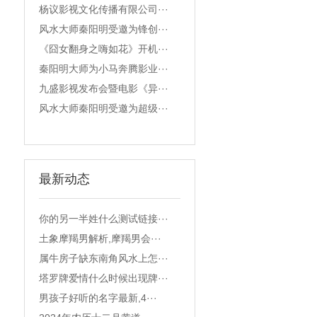
杨议影视文化传播有限公司···
风水大师秦阳明受邀为锋创···
《囧女翻身之嗨如花》开机···
秦阳明大师为小马奔腾影业···
九盛影视发布会暨电影《异···
风水大师秦阳明受邀为超级···
最新动态
你的另一半姓什么测试链接···
土象摩羯男解析,摩羯男会···
属牛房子缺东南角风水上怎···
塔罗牌爱情什么时候出现牌···
男孩子好听的名字最新,4···