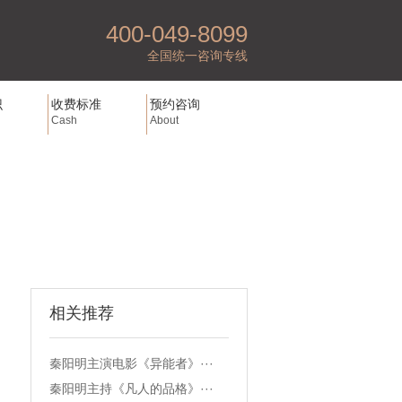
400-049-8099
全国统一咨询专线
识
收费标准
预约咨询
Cash
About
相关推荐
秦阳明主演电影《异能者》···
秦阳明主持《凡人的品格》···