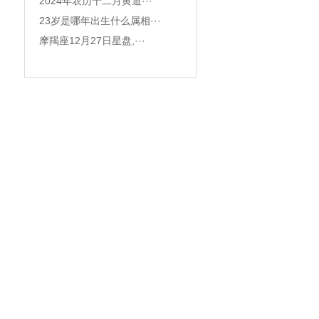
2024年农历十二月黄道···
23岁是哪年出生什么属相···
摩羯座12月27日星盘,···