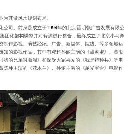
业为其做风水规划布局。
化公司。前身是成立于
1994
年的北京雷明顿广告发展有限公
集团化架构调整并对资源进行整合，最终成立了北京小马奔
资制作影视、演艺经纪、广告、新媒体、院线、等多领域运
熟知的影视作品，其中有邓超孙俪主演的《甜蜜蜜》、黄渤
《我的兄弟叫顺溜》和深受大家喜爱的《我是特种兵》等电
薇陈坤主演的《花木兰》、孙俪主演的《越光宝盒》电影作