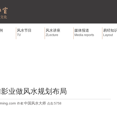
例
风水节目
风水讲座
媒体报道
易经知
TV
ZLecture
Media reports
Layout
腾影业做风水规划布局
gming.com
中国风水大师
作者:
点击:5758