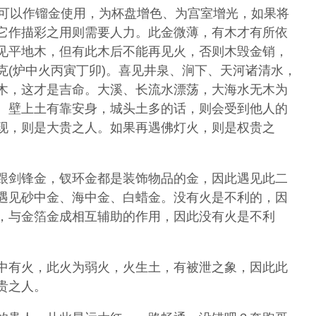
金可以作镏金使用，为杯盘增色、为宫室增光，如果将
它作描彩之用则需要人力。此金微薄，有木才有所依
见平地木，但有此木后不能再见火，否则木毁金销，
克(炉中火丙寅丁卯)。喜见井泉、涧下、天河诸清水，
木，这才是吉命。大溪、长流水漂荡，大海水无木为
、壁上土有靠安身，城头土多的话，则会受到他人的
现，则是大贵之人。如果再遇佛灯火，则是权贵之
跟剑锋金，钗环金都是装饰物品的金，因此遇见此二
遇见砂中金、海中金、白蜡金。没有火是不利的，因
，与金箔金成相互辅助的作用，因此没有火是不利
中有火，此火为弱火，火生土，有被泄之象，因此此
贵之人。