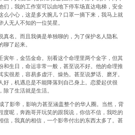
他们，我的工作室可以由地下停车场直达电梯，安全
这么小心，这是多大腕儿？口罩一摘下来，我马上就
华人无人不知的一位笑星。
说真名。而且我俩是单独聊的，为了保护名人隐私
的聊了起来。
壬寅年，金箔金命。别看这个命理里两个金字，但其
份和生日，命运非常一般，甚至说不好。他的命理推
其实很差，容易多虚汗、燥热。甚至说梦话、磨牙。
人好，机遇总是不能降落到自己身上。恋爱起伏很
，除了生活就是生活。
于成了影帝，影响力甚至涵盖整个的华人圈。当然，背
程度呢，奔跑哥开玩笑的跟我说，你信不信，我吃的
相信，我真的相信，一个影帝付出的东西太多了。甚