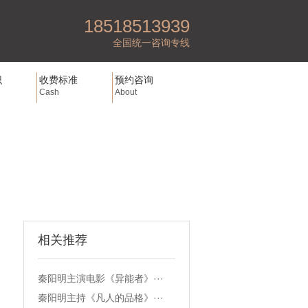
18518513939
全国统一咨询专线
识
收费标准
预约咨询
Cash
About
相关推荐
秦阳明主演电影《异能者》···
秦阳明主持《凡人的品格》···