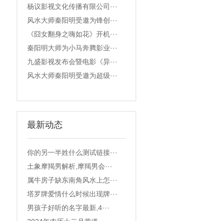
杨议影视文化传播有限公司···
风水大师秦阳明受邀为锋创···
《囧女翻身之嗨如花》开机···
秦阳明大师为小马奔腾影业···
九盛影视发布会暨电影《异···
风水大师秦阳明受邀为超级···
最新动态
你的另一半姓什么测试链接···
土象摩羯男解析,摩羯男会···
属牛房子缺东南角风水上怎···
塔罗牌爱情什么时候出现牌···
男孩子好听的名字最新,4···