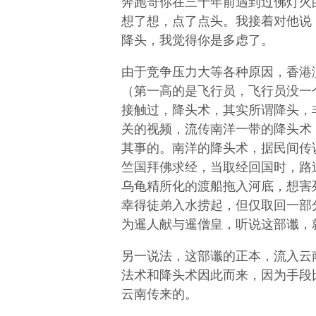
奔跑哥你在三十年前遇到过佛灯火
想了想，点了点头。我接着对他说
降头，我觉得你是多虑了。
由于竞争压力大等各种原因，香港
（第一高的是飞行员，飞行员没一
接触过，降头术，其实所谓降头，
关的视频，流传南洋一带的降头术
其事的。南洋的降头术，据民间传
竺国拜佛求经，当取经回国时，路
乌龟精所化的渡船拖入河底，想害
幸得徒弟入水捞起，但仅取回一部
为暹人献与暹僧皇，听说这部谶，
另一说法，这部谶的正本，流入云
法术和降头术因此而来，因为手段
云南传来的。