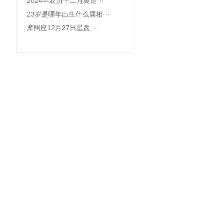
2024年农历十二月黄道···
23岁是哪年出生什么属相···
摩羯座12月27日星盘,···