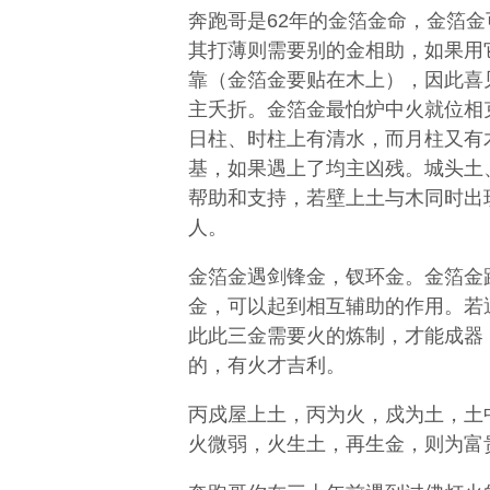
奔跑哥是62年的金箔金命，金箔
其打薄则需要别的金相助，如果用
靠（金箔金要贴在木上），因此喜
主夭折。金箔金最怕炉中火就位相
日柱、时柱上有清水，而月柱又有
基，如果遇上了均主凶残。城头土
帮助和支持，若壁上土与木同时出
人。
金箔金遇剑锋金，钗环金。金箔金
金，可以起到相互辅助的作用。若
此此三金需要火的炼制，才能成器
的，有火才吉利。
丙戍屋上土，丙为火，戍为土，土
火微弱，火生土，再生金，则为富