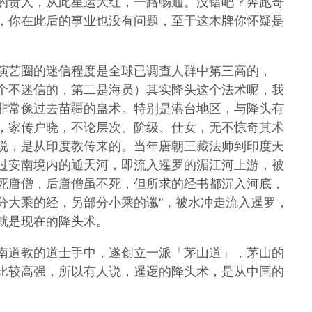
的贵人，从此星运大红，一路畅通。没错吧？奔跑哥
，你在此后的事业也没有问题，至于这木牌你怀疑是
演艺圈的迷信程度是全球已调查人群中第三高的，
个不迷信的，第二是海员）其实降头这个法术呢，我
非常像过去苗疆的蛊术。特别是港台地区，与降头有
，家传户晓，不论层次、阶级、仕女，无不惊奇其术
说，是从印度教传来的。当年唐朝三藏法师到印度天
过安南境内的通天河，即流入暹罗的湄江河上游，被
死唐僧，后唐僧虽不死，但所求的经书都沉入河底，
分大乘的经，另部分小乘的谶"，被水冲走流入暹罗，
就是现在的降头术。
南道教的道士手中，遂创立一派「茅山道」，茅山的
比较高强，所以有人说，暹逻的降头术，是从中国的