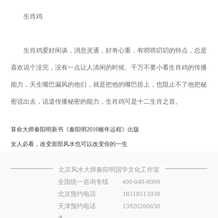
生肖鸡
生肖鸡爱好闲谈，消息灵通，好奇心重，有唠唠叨叨的特点，总是
喜欢说个没完，没有一点让人清闲的时候。千万不要小看生肖鸡的传播
能力，天生嘴巴漏风的他们，就是把他的嘴巴捂上，也阻止不了他把秘
密说出去，说道传播秘密的能力，生肖鸡可是十二生肖之首。
算命大师秦阳明新书《秦阳明2016猴年运程》出版
女人必看，改变面部风水也可以改变你的一生
北京风水大师秦阳明国学文化工作室
全国统一咨询专线
400-049-8099
北京预约电话
18518513939
天津预约电话
13920200650