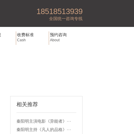
18518513939
全国统一咨询专线
识
收费标准
预约咨询
Cash
About
相关推荐
秦阳明主演电影《异能者》···
秦阳明主持《凡人的品格》···