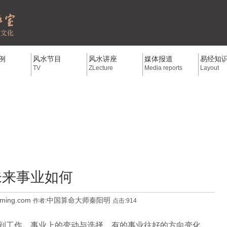
例
风水节目
风水讲座
媒体报道
易经知
TV
ZLecture
Media reports
Layout
未来事业如何
gming.com
中国算命大师秦阳明
作者:
点击:914
到工作、事业上的变动与选择，有的事业往好的方向变化，