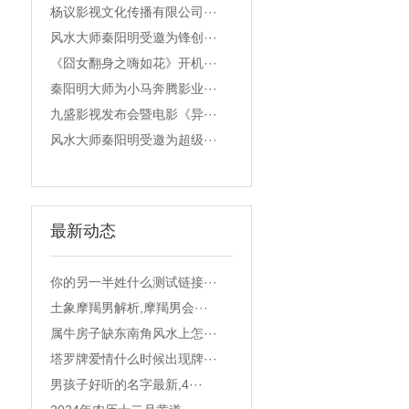
杨议影视文化传播有限公司···
风水大师秦阳明受邀为锋创···
《囧女翻身之嗨如花》开机···
秦阳明大师为小马奔腾影业···
九盛影视发布会暨电影《异···
风水大师秦阳明受邀为超级···
最新动态
你的另一半姓什么测试链接···
土象摩羯男解析,摩羯男会···
属牛房子缺东南角风水上怎···
塔罗牌爱情什么时候出现牌···
男孩子好听的名字最新,4···