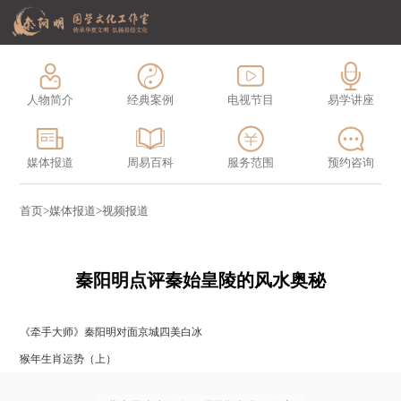
人物简介
经典案例
电视节目
易学讲座
媒体报道
周易百科
服务范围
预约咨询
首页
>
媒体报道
>
视频报道
秦阳明点评秦始皇陵的风水奥秘
《牵手大师》秦阳明对面京城四美白冰
猴年生肖运势（上）