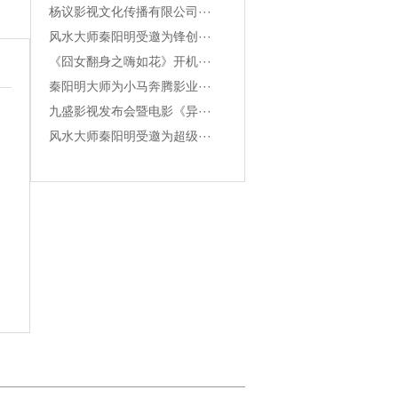
杨议影视文化传播有限公司···
风水大师秦阳明受邀为锋创···
《囧女翻身之嗨如花》开机···
秦阳明大师为小马奔腾影业···
九盛影视发布会暨电影《异···
风水大师秦阳明受邀为超级···