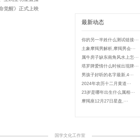
命觉醒》正式上映
最新动态
你的另一半姓什么测试链接···
土象摩羯男解析,摩羯男会···
属牛房子缺东南角风水上怎···
塔罗牌爱情什么时候出现牌···
男孩子好听的名字最新,4···
2024年农历十二月黄道···
23岁是哪年出生什么属相···
摩羯座12月27日星盘,···
国学文化工作室