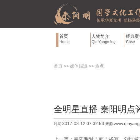
首页
人物简介
经典案
Home
Qin Yangming
Case
首页
>>
媒体报道
>>
热点
全明星直播-秦阳明点评
2017-03-12 07:32:53
www.qinyan
时间:
来源:
上一篇：
秦阳明对＂面＂杨幂、刘恺威