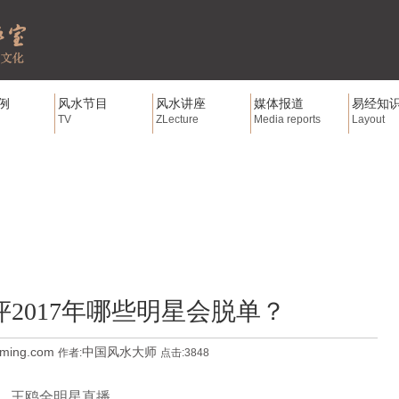
例
风水节目
风水讲座
媒体报道
易经知
TV
ZLecture
Media reports
Layout
2017年哪些明星会脱单？
gming.com
中国风水大师
作者:
点击:3848
、王鸥全明星直播