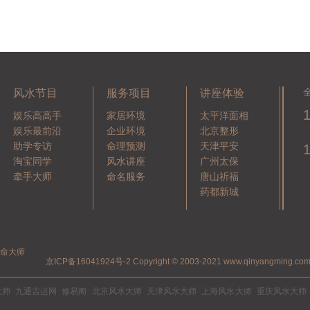
风水节目
服务项目
讲座体验
娱乐高高手
家居环境
太平洋面相
娱乐最前沿
企业环境
北京整形
助学专访
命理预测
天津平安
淘宝同学
风水讲座
广州太保
牵手大师
命名服务
唐山祈福
药都新城
算命大师
京ICP备16041924号-2
Copyright © 2003-2021 www.qinyang
大师
九通吉运网
修易阁
北京风水大师
天津风水大师
上海风水大师
重庆风水大师