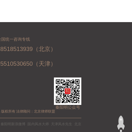
全国统一咨询专线
18518513939（北京）
15510530650（天津）
秦阳明公众号
ming.com 版权所有 法律顾问：北京律师联盟
秦阳明新浪微博
国内风水大师
天津风水先生
北京