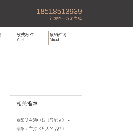
18518513939
全国统一咨询专线
识
收费标准
预约咨询
Cash
About
相关推荐
秦阳明主演电影《异能者》···
秦阳明主持《凡人的品格》···