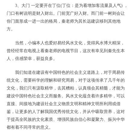
3、大门 一定要开在丁位(丁位：是为看增加客流量及人气) ，
门口有树说明是财入财出。门前宽广好入财。而门前一树则会让
你门面形成一进一出的格局，秦老师为其长远建议移到其他地
方。
当然，小编本人也爱好易经风水文化，觉得风水博大精深，
曾经经常在电视上看秦老师的电视节目，这次有幸见到秦先生本
人，倍感荣幸，获益良多。
我们知道在建设有中国特色的社会主义道路上，对于周易传
统文化，需要科学的理解和研究周易，对于这项传承了几千年的
文化，我们只有汲取精华，去其糟粕，认真领会其精髓，才能为
建设中国特色社会主义而服务。风水文化蕴含着许多精华，可以
直接、间接地为建设社会主义物质文明和精神文明所利用或借
鉴，让更多的人了解我国优秀传统文化，并从中吸取营养，这对
于提高全民族的文化素质、增强民族自信心和凝聚力、振兴中华
都有着不同寻常的意义。