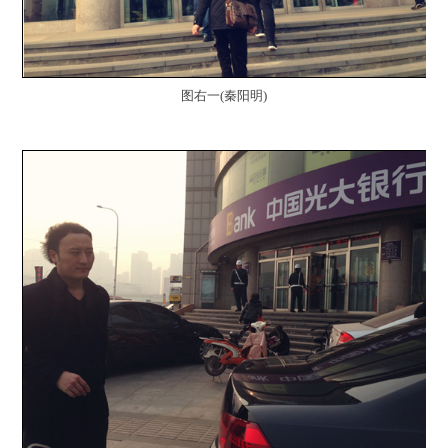
图右一(秦阳明)