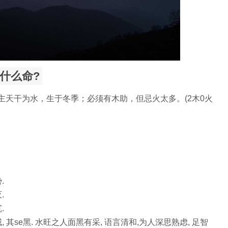
是什么命?
日主天干为水，生于冬季；必须有木助，但忌火太多。(2木0火
.
.
.
, 其se黑. 水旺之人面黑有采, 语言清和,为人深思熟虑, 足智