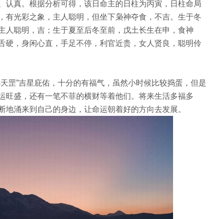
、认真。根据分析可得，该日命主的日柱为丙寅，日柱命局
长生，有光彩之象，主人聪明，但坐下枭神夺食，不吉。生于冬
主人聪明，吉；生于夏至后冬至前，戊土长生在申，食神
舌硬，身闲心直，手足不停，利官近贵，女人贤良，聪明伶
小天罡”吉星庇佑，十分的有福气，虽然小时候比较捣蛋，但是
运旺盛，还有一笔不菲的横财等着他们。将来生活多福多
断地涌来到自己的身边，让命运朝着好的方向去发展。