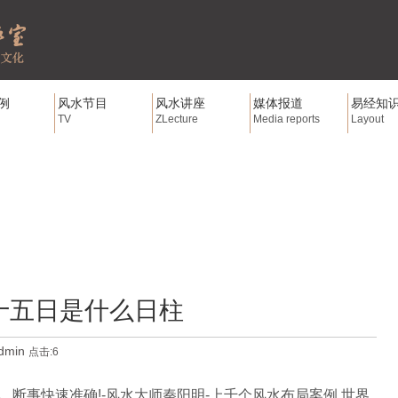
例
风水节目
风水讲座
媒体报道
易经知
TV
ZLecture
Media reports
Layout
十五日是什么日柱
dmin
点击:6
_断事快速准确!-风水大师秦阳明-上千个风水布局案例,世界