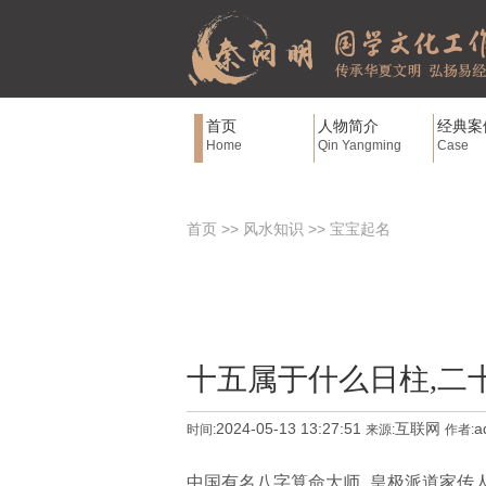
首页
人物简介
经典案
Home
Qin Yangming
Case
首页
>>
风水知识
>>
宝宝起名
十五属于什么日柱,二
2024-05-13 13:27:51
互联网
a
时间:
来源:
作者:
中国有名八字算命大师_皇极派道家传人