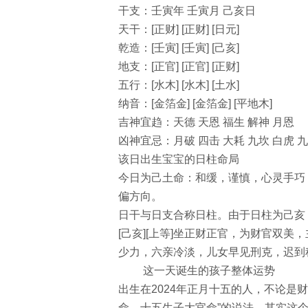
干支：壬寅年 壬寅月 己亥日
天干：[正财] [正财] [日元]
乾造：[壬寅] [壬寅] [己亥]
地支：[正官] [正官] [正财]
五行：[水木] [水木] [土水]
纳音：[金箔金] [金箔金] [平地木]
吉神宜趋：天德 天恩 福生 解神 月恩
凶神宜忌：月破 四击 大耗 九坎 白虎 九
该日出生宝宝的日柱命局
今日为己土命：和缓，谨慎，心灵手巧
偏方向。
日干与日支合称日柱。由于日柱为己亥
[己亥][上等]坐正财正官，为财官双
少力，六亲冷淡，儿女早见刑克，迟到
这一天诞生的孩子整体运势
出生在2024年正月十五的人，不论是
命，十五生子大官命”的说法，其实这