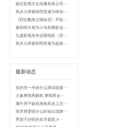
杨议影视文化传播有限公司···
风水大师秦阳明受邀为锋创···
《囧女翻身之嗨如花》开机···
秦阳明大师为小马奔腾影业···
九盛影视发布会暨电影《异···
风水大师秦阳明受邀为超级···
最新动态
你的另一半姓什么测试链接···
土象摩羯男解析,摩羯男会···
属牛房子缺东南角风水上怎···
塔罗牌爱情什么时候出现牌···
男孩子好听的名字最新,4···