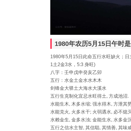
1980年农历5月15日午时
1980年5月15日此命五行水旺缺火；
1土2金3水，5:3 身旺)
八字：壬申戊申癸亥乙卯
五行：水金土金水水木木
剑锋金大驿土大海水大溪水
五行生克制化宜忌水旺得土, 方成池沼.
水能生木, 木多水缩; 强水得木, 方泄其势
水能克火, 火多水干; 火弱遇水, 必不熄灭
水赖金生, 金多水浊; 金能生水, 水多金沉
五行之信水主智, 其信聪, 其情善, 其味咸