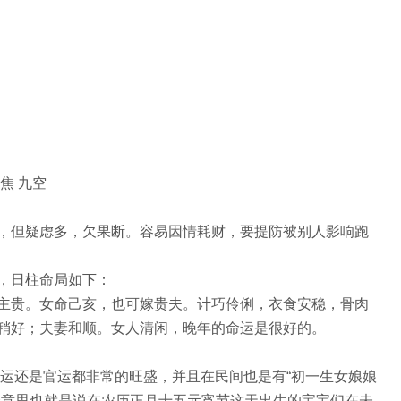
焦 九空
，但疑虑多，欠果断。容易因情耗财，要提防被别人影响跑
，日柱命局如下：
美，主贵。女命己亥，也可嫁贵夫。计巧伶俐，衣食安稳，骨肉
稍好；夫妻和顺。女人清闲，晚年的命运是很好的。
财运还是官运都非常的旺盛，并且在民间也是有“初一生女娘娘
个意思也就是说在农历正月十五元宵节这天出生的宝宝们在未