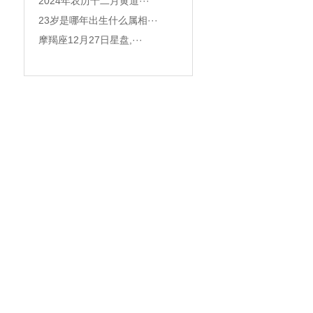
2024年农历十二月黄道···
23岁是哪年出生什么属相···
摩羯座12月27日星盘,···