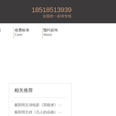
18518513939
全国统一咨询专线
识
收费标准
预约咨询
Cash
About
相关推荐
秦阳明主演电影《异能者》···
秦阳明主持《凡人的品格》···