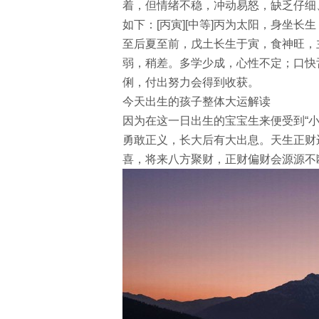
着，但情绪不稳，冲动易怒，缺乏仔细
如下：[丙寅][中等]丙为太阳，身坐
至后夏至前，戊土长生于寅，食神旺，
弱，稍差。多学少成，心性不定；口快
俐，付出努力会得到收获。
今天出生的孩子整体大运解读
因为在这一日出生的宝宝生来便受到“
勇敢正义，长大后有大出息。天生正财
喜，将来八方聚财，正财偏财会源源不