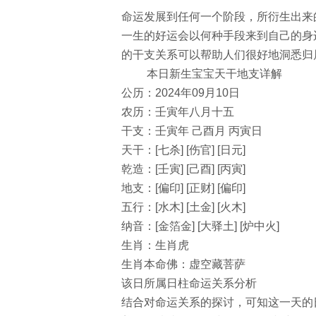
命运发展到任何一个阶段，所衍生出来
一生的好运会以何种手段来到自己的身
的干支关系可以帮助人们很好地洞悉归
本日新生宝宝天干地支详解
公历：2024年09月10日
农历：壬寅年八月十五
干支：壬寅年 己酉月 丙寅日
天干：[七杀] [伤官] [日元]
乾造：[壬寅] [己酉] [丙寅]
地支：[偏印] [正财] [偏印]
五行：[水木] [土金] [火木]
纳音：[金箔金] [大驿土] [炉中火]
生肖：生肖虎
生肖本命佛：虚空藏菩萨
该日所属日柱命运关系分析
结合对命运关系的探讨，可知这一天的