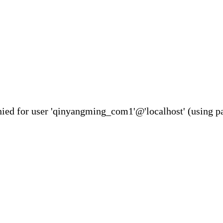
ser 'qinyangming_com1'@'localhost' (using pa