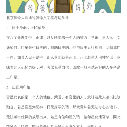
北京算命大师通过算命八字看考运学业
1
、日主身弱，正印帮身
在八字命理学中，正印可以反映出着一个人的智力、学识、贵人运、文
凭如何。印星是生日主的，帮助日主的。他与日主五行相同，阴阳属性
不同。如某人日干是甲，那么葵水就是正印。正印若是为用神的话，意
味着此人记忆力好，对于考试充满自信，因此一般考试运好的人多半是
正印星。
2
、正官用印格
官星代表的是一个人的地位、荣誉。有官星的人，意味着此人读书比较
勤奋。若是官星为忌神，日元身弱的话，那就意味着无法专心的读书，
无法考出优异的成绩出来。若是有偏印星的话，偏印星化泄官杀，因此
疏通命主阻碍，因此后天往往会通过自身的努力，考取功名。