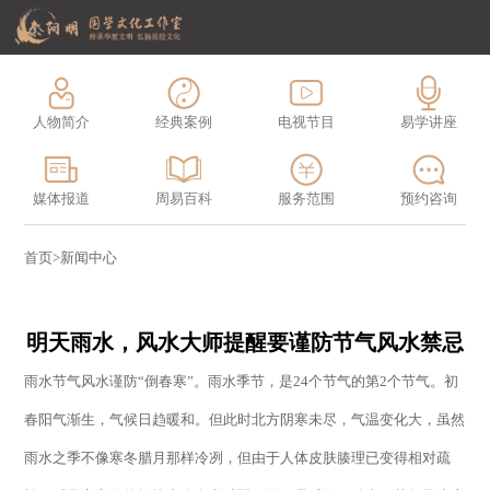
人物简介
经典案例
电视节目
易学讲座
媒体报道
周易百科
服务范围
预约咨询
首页
>
新闻中心
明天雨水，风水大师提醒要谨防节气风水禁忌
雨水节气风水谨防“倒春寒”。雨水季节，是
24
个节气的第
2
个节气。初
春阳气渐生，气候日趋暖和。但此时北方阴寒未尽，气温变化大，虽然
雨水之季不像寒冬腊月那样冷冽，但由于人体皮肤腠理已变得相对疏