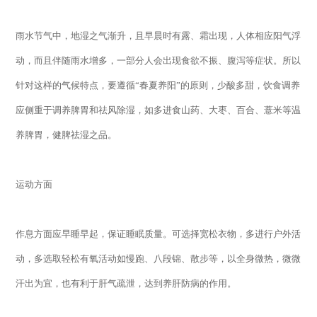
雨水节气中，地湿之气渐升，且早晨时有露、霜出现，人体相应阳气浮
动，而且伴随雨水增多，一部分人会出现食欲不振、腹泻等症状。所以
针对这样的气候特点，要遵循“春夏养阳”的原则，少酸多甜，饮食调养
应侧重于调养脾胃和祛风除湿，如多进食山药、大枣、百合、薏米等温
养脾胃，健脾祛湿之品。
运动方面
作息方面应早睡早起，保证睡眠质量。可选择宽松衣物，多进行户外活
动，多选取轻松有氧活动如慢跑、八段锦、散步等，以全身微热，微微
汗出为宜，也有利于肝气疏泄，达到养肝防病的作用。