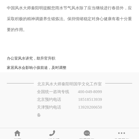
中国风水大师秦阳明提醒您雨水节气风水除了应当继续进行春捂外，应
采取积极的精神调摄养生锻炼法。保持情绪稳定对身心健康有着十分重
要的作用。
办公室风水讲究，助升官升职
家居风水会影响小孩前途，及时调整
北京风水大师秦阳明国学文化工作室
全国统一咨询专线
400-049-8099
北京预约电话
18518513939
天津预约电话
13920200650
备