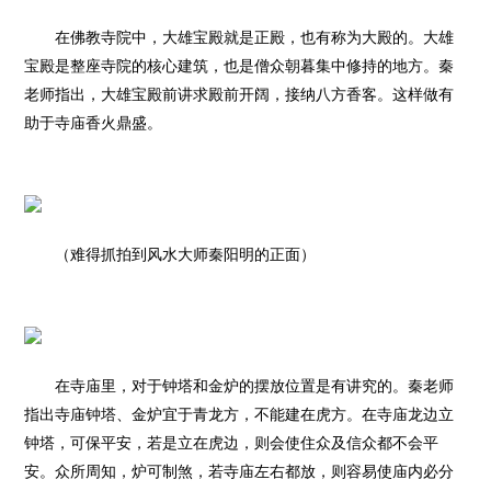
在佛教寺院中，大雄宝殿就是正殿，也有称为大殿的。大雄
宝殿是整座寺院的核心建筑，也是僧众朝暮集中修持的地方。秦
老师指出，大雄宝殿前讲求殿前开阔，接纳八方香客。这样做有
助于寺庙香火鼎盛。
（难得抓拍到
风水大师
秦阳明的正面）
在寺庙里，对于钟塔和金炉的摆放位置是有讲究的。秦老师
指出寺庙钟塔、金炉宜于青龙方，不能建在虎方。在寺庙龙边立
钟塔，可保平安，若是立在虎边，则会使住众及信众都不会平
安。众所周知，炉可制煞，若寺庙左右都放，则容易使庙内必分