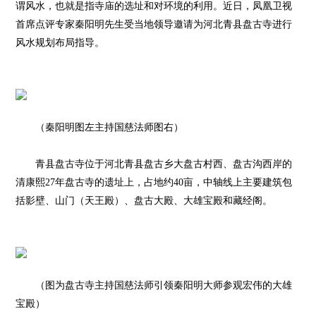
谓风水，也就是指寺庙的选址和对环境的利用。
近日，凤凰卫视
首席
点评专家
秦阳明先生受当地领导邀请为河北青县盘古寺进行
风水规划布局指导。
（秦阳明图左
主持国慈法师图右）
青县盘古寺位于河北青县盘古乡大盘古村西、盘古沟西岸的
清康熙
27
年盘古寺的遗址上，占地约
40
亩，中轴线上主要建筑包
括影壁、山门（天王殿）、盘古大殿、大雄宝殿和藏经阁。
（图为盘古寺主持国慈法师引领秦阳明大师参观宏伟的大雄
宝殿）