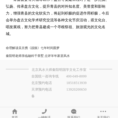
弘扬、传承盘古文化，提升青县的对外知名度、美誉度和影响
力，增强青县的文化软实力，将起到积极的促进作用积极，今后
会举办盘古文化学术研究交流等各种文化节庆活动，搭文化台、
唱发展戏，努力把青县建成一个寻根祭祖、旅游观光的文化名
城。
命理解读吴京携《战狼》七年时间圆梦
秦阳明老师亲临融科千章墅 点评羊年家居风水
北京风水大师秦阳明国学文化工作室
全国统一咨询专线
400-049-8099
北京预约电话
18518513939
天津预约电话
13920200650
备
首页
一键电话
联系我们
关于我们