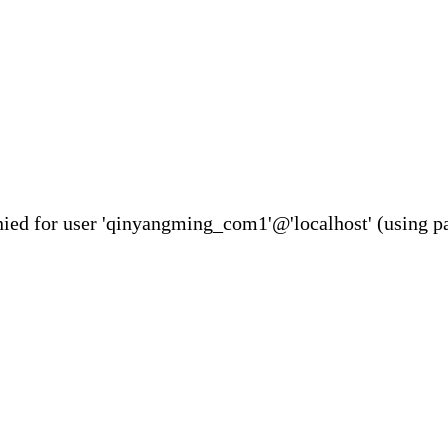
ser 'qinyangming_com1'@'localhost' (using pa