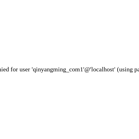
ser 'qinyangming_com1'@'localhost' (using pa